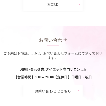
MORE
お問い合わせ
ご予約はお電話、LINE、お問い合わせフォームにて承っており
ます。
お問い合わせ先:ダイエット専門サロン Lis
【営業時間】9:00～20:00【定休日】日曜日・祝日
お問い合わせはこちら