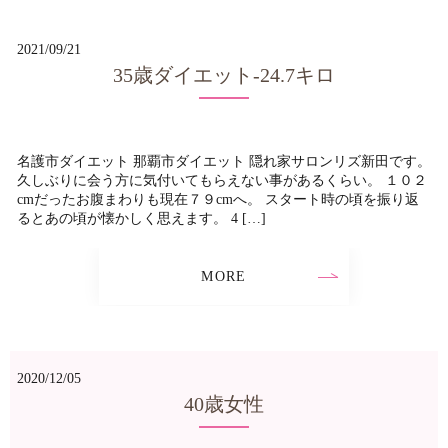
2021/09/21
35歳ダイエット-24.7キロ
名護市ダイエット 那覇市ダイエット 隠れ家サロンリズ新田です。
久しぶりに会う方に気付いてもらえない事があるくらい。 １０２
cmだったお腹まわりも現在７９cmへ。 スタート時の頃を振り返
るとあの頃が懐かしく思えます。 4 […]
MORE
2020/12/05
40歳女性