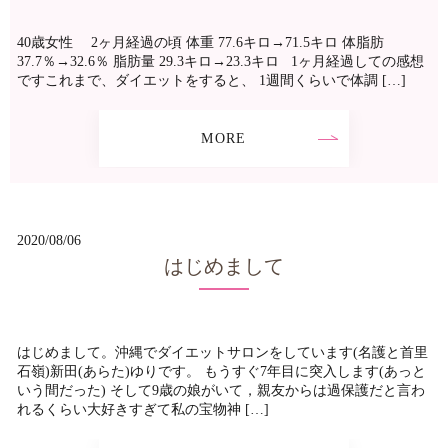
40歳女性 2ヶ月経過の頃 体重 77.6キロ→71.5キロ 体脂肪
37.7％→32.6％ 脂肪量 29.3キロ→23.3キロ 1ヶ月経過しての感想
ですこれまで、ダイエットをすると、 1週間くらいで体調 […]
MORE
2020/08/06
はじめまして
はじめまして。沖縄でダイエットサロンをしています(名護と首里
石嶺)新田(あらた)ゆりです。 もうすぐ7年目に突入します(あっと
いう間だった) そして9歳の娘がいて，親友からは過保護だと言わ
れるくらい大好きすぎて私の宝物神 […]