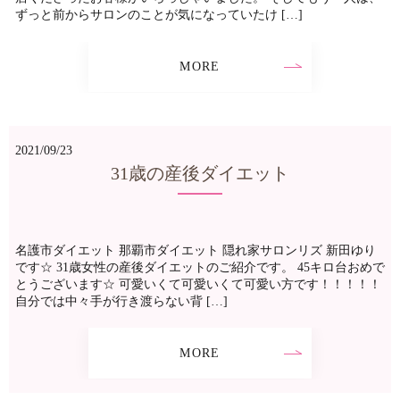
ずっと前からサロンのことが気になっていたけ […]
MORE
2021/09/23
31歳の産後ダイエット
名護市ダイエット 那覇市ダイエット 隠れ家サロンリズ 新田ゆり
です☆ 31歳女性の産後ダイエットのご紹介です。 45キロ台おめで
とうございます☆ 可愛いくて可愛いくて可愛い方です！！！！！
自分では中々手が行き渡らない背 […]
MORE