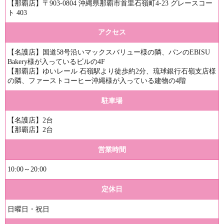
【那覇店】〒903-0804 沖縄県那覇市首里石嶺町4-23 グレースコー
ト 403
アクセス
【名護店】国道58号沿いマックスバリュー様の隣、パンのEBISU
Bakery様が入っているビルの4F
【那覇店】ゆいレール 石嶺駅より徒歩約2分、琉球銀行石嶺支店様
の隣、ファーストコーヒー沖縄様が入っている建物の4階
駐車場
【名護店】2台
【那覇店】2台
営業時間
10:00～20:00
定休日
日曜日・祝日