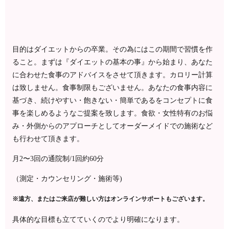
目的はダイエットからの卒業。
その為にはこの期間で習慣を作
ること。
まずは『ダイエットの基本の事』から始まり、
あなた
に合わせた食事のアドバイスを
させて頂きます。カロリー計算
は致しません。
食事制限もございません。
あなたの食事内容に
基づき、続けやすい・飽きない・簡単である
をコンセプトに食
事を楽しめるようなご提案を致します。
食欲・女性特有のお悩
み・外側からのアプローチとしてオーダーメイドでの施術など
も行わせて頂きます。
月2〜3回の通院制/1回約60分
（測定・カウンセリング・施術等)
※遠方、またはご来店が難しい方は
オンラインサポートもございます。
具体的な目標も立てていくのでより明確になります。