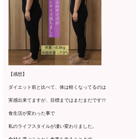
【感想】
ダイエット前と比べて、体は軽くなってるのは
実感出来てますが、目標まではまだまだです
??
食生活が変わった事で
私のライフスタイルが凄い変わりました。