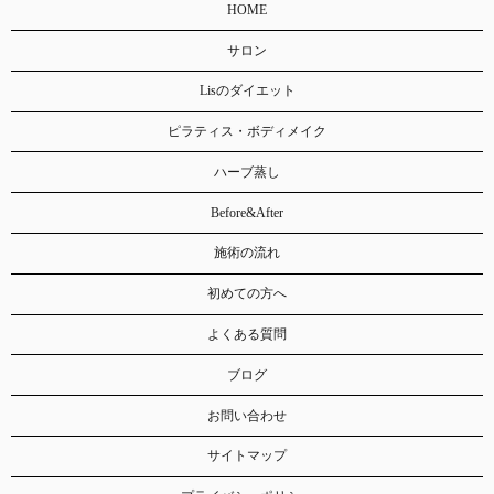
HOME
サロン
Lisのダイエット
ピラティス・ボディメイク
ハーブ蒸し
Before&After
施術の流れ
初めての方へ
よくある質問
ブログ
お問い合わせ
サイトマップ